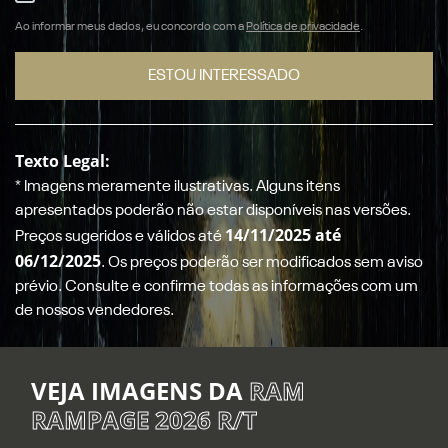
Ao informar meus dados, eu concordo com a
Política de privacidade
.
ESTOU INTERESSADO
Texto Legal:
* Imagens meramente ilustrativas. Alguns itens
apresentados poderão não estar disponíveis nas versões.
14/11/2025 até
Preços sugeridos e válidos até
06/12/2025
. Os preços poderão ser modificados sem aviso
prévio. Consulte e confirme todas as informações com um
de nossos vendedores.
VEJA IMAGENS DA
RAM
RAMPAGE 2026 R/T