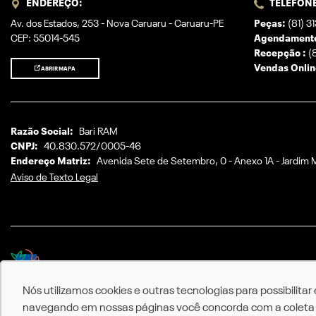
ENDEREÇO:
TELEFONE
Av. dos Estados, 253 - Nova Caruaru - Caruaru-PE
Peças:
(81) 3
CEP: 55014-545
Agendamento
Recepção :
(8
Vendas Onlin
ABRIR MAPA
Razão Social:
Bari RAM
CNPJ:
40.830.572/0005-46
Endereço Matriz:
Avenida Sete de Setembro, 0 - Anexo 1A - Jardim M
Aviso de Texto Legal
No trânsito, enxergar o outro é salvar vidas.
Nós utilizamos cookies e outras tecnologias para possibilitar
navegando em nossas páginas você concorda com a coleta e 