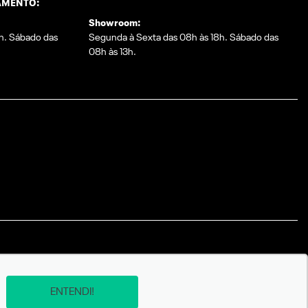
AMENTO:
Showroom:
h. Sábado das
Segunda à Sexta das 08h às 18h. Sábado das
08h às 13h.
ENTENDI!
© Copyright 2026
-
AutoForce - Todos os direitos reservados.