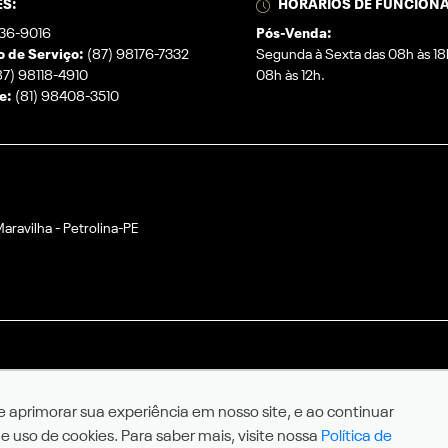
S:
HORÁRIOS DE FUNCION
136-9016
Pós-Venda:
 de Serviço:
(87) 98176-7332
Segunda à Sexta das 08h às 18
7) 98118-4910
08h às 12h.
e:
(81) 98408-3510
aravilha - Petrolina-PE
 e aprimorar sua experiência em nosso site, e ao continuar
uso de cookies. Para saber mais, visite nossa
Política de